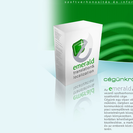
Az
K
vezető szoftverhonosí
szakfordító cége.
Cégünk egy olyan vi
működni, melyben az 
kommunikáció robban
piaci szereplőknek ú
követelmények közepe
olyan környezetben, 
korlátlan lehetőségek
kiszélesítése, a mar
és az emberek közti
terén.